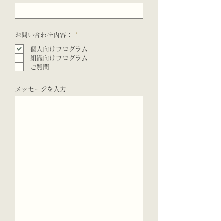
R
お問い合わせ内容：
*
e
q
個人向けプログラム
u
組織向けプログラム
i
r
ご質問
e
d
メッセージを入力